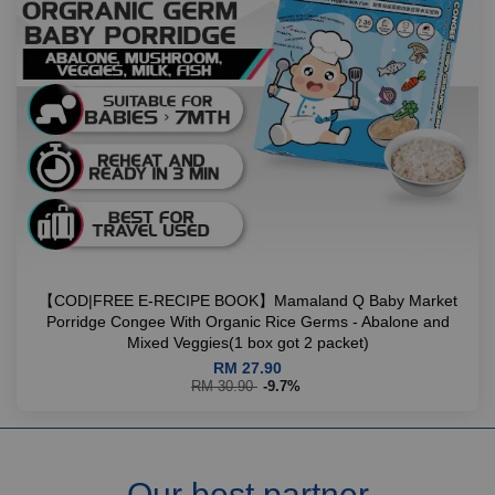
【COD|FREE E-RECIPE BOOK】Mamaland Q Baby Market
Porridge Congee With Organic Rice Germs - Abalone and
Mixed Veggies(1 box got 2 packet)
RM 27.90
RM 30.90
-9.7%
Our best partner