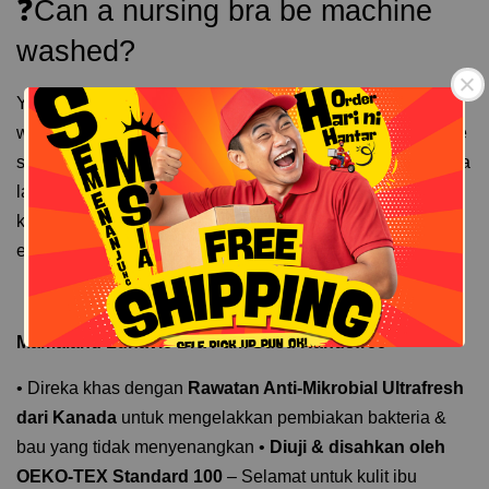
❓Can a nursing bra be machine
washed?
Yes, some nursing bras are designed to be machine
washable. The
Mamaland x Lunavie Nursing Bra
can be
safely washed in a washing machine when placed inside a
laundry bag. This helps busy moms save time while
Free Shipping
Free Shipping
keeping the bra clean and maintaining its shape for
everyday use.
Mamaland Lunavie Bra Pam Susu Handsfree
• Direka khas dengan
Rawatan Anti-Mikrobial Ultrafresh
dari Kanada
untuk mengelakkan pembiakan bakteria &
bau yang tidak menyenangkan •
Diuji & disahkan oleh
OEKO-TEX Standard 100
– Selamat untuk kulit ibu