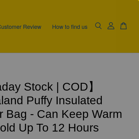
Customer Review
How to find us
day Stock | COD】
and Puffy Insulated
r Bag - Can Keep Warm
old Up To 12 Hours