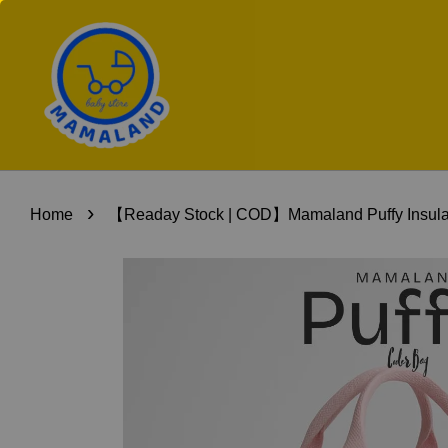
›
Home
【Readay Stock | COD】Mamaland Puffy Insulat