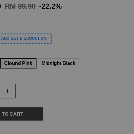
0
RM 89.90
-22.2%
S AND GET DISCOUNT 5%
Clound Pink
Midnight Black
+
 TO CART